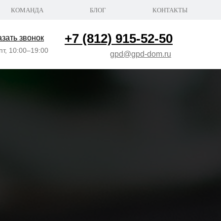
КОМАНДА
БЛОГ
КОНТАКТЫ
+7 (812) 915-52-50
азать звонок
пт, 10:00–19:00
gpd@gpd-dom.ru