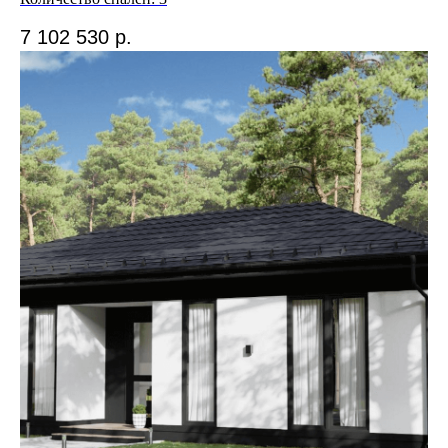
КОММЕРЧЕСКИЕ ПРЕДЛОЖЕНИЯ:
info@gpd-dom.ru
7 102 530
р.
+7 (812) 915-52-50
Подписывайтесь на
наш Telegram-канал
и будьте в курсе новостей
Подписаться
*Информация, размещённая на данном сайте, носит
исключительно ознакомительный характер и не является
публичной офертой в соответствии с положениями статьи
437, пункт 2 Гражданского кодекса РФ. Стоимость услуг
и условий может отличаться от указанных на сайте. Для
получения актуальной информации о ценах, акциях
и специальных предложениях, пожалуйста, обращайтесь