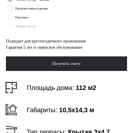
Габариты:
10,5х14,3 м
Предчистовая отделка
Тип террасы:
Крытая 3х4,7
Под ключ
Тёплый контур
Этажи:
1
Подходит для круглогодичного проживания
Гарантия 5 лет и сервисное обслуживание
Спальни:
3
Получить смету
Санузлы:
2
Выгодно!
Ипотека от 6%
Рассчитать ипотеку