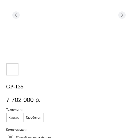
GP-135
7 702 000
р.
Технология
Каркас
Газобетон
Площадь дома:
112
м2
Комплектация
Тёплый контур + фасад