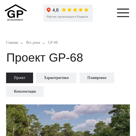
Проект GP-68
Главная
→
Все дома
→
GP-68
Проект
Характеристики
Планировки
Комплектации