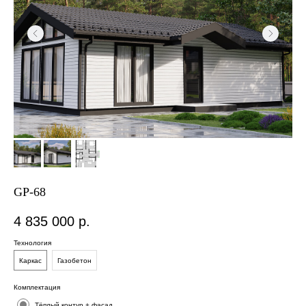
GP-68
4 835 000
р.
Технология
Каркас
Газобетон
Площадь дома:
60,5 м2
Комплектация
Тёплый контур + фасад