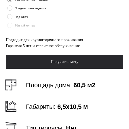
Габариты:
6,5x10,5 м
Предчистовая отделка
Тип террасы:
Нет
Под ключ
Тёплый контур
Этажи:
1
Подходит для круглогодичного проживания
Гарантия 5 лет и сервисное обслуживание
Спальни:
2
Получить смету
Санузлы:
1
Выгодно!
Ипотека от 6%
Рассчитать ипотеку