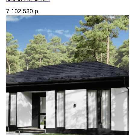
КОММЕРЧЕСКИЕ ПРЕДЛОЖЕНИЯ:
info@gpd-dom.ru
7 102 530
р.
+7 (812) 915-52-50
Подписывайтесь на
наш Telegram-канал
и будьте в курсе новостей
Подписаться
*Информация, размещённая на данном сайте, носит
исключительно ознакомительный характер и не является
публичной офертой в соответствии с положениями статьи
437, пункт 2 Гражданского кодекса РФ. Стоимость услуг
и условий может отличаться от указанных на сайте. Для
получения актуальной информации о ценах, акциях
и специальных предложениях, пожалуйста, обращайтесь