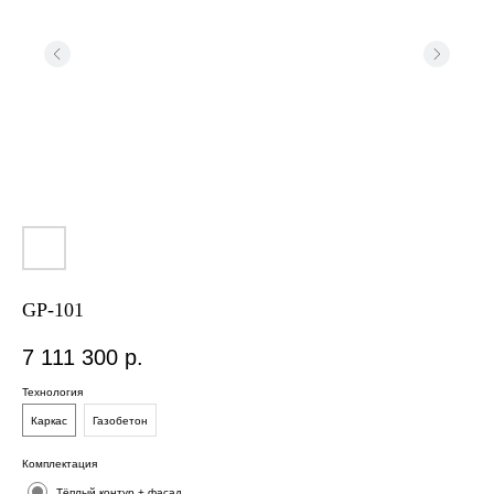
GP-101
7 111 300
р.
Технология
Каркас
Газобетон
Площадь дома:
103 м2
Комплектация
Тёплый контур + фасад