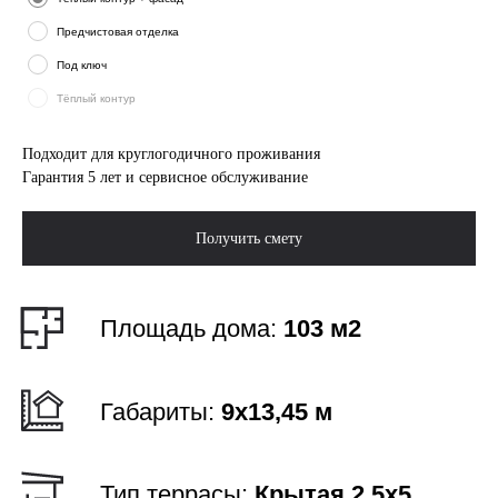
Габариты:
9х13,45 м
Предчистовая отделка
Тип террасы:
Крытая 2,5x5
Под ключ
Тёплый контур
Этажи:
1
Подходит для круглогодичного проживания
Гарантия 5 лет и сервисное обслуживание
Спальни:
3
Получить смету
Санузлы:
1
Выгодно!
Ипотека от 6%
Рассчитать ипотеку