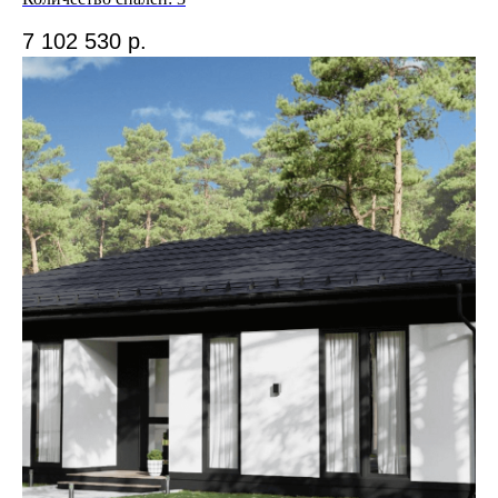
КОММЕРЧЕСКИЕ ПРЕДЛОЖЕНИЯ:
info@gpd-dom.ru
7 102 530
р.
+7 (812) 915-52-50
Подписывайтесь на
наш Telegram-канал
и будьте в курсе новостей
Подписаться
*Информация, размещённая на данном сайте, носит
исключительно ознакомительный характер и не является
публичной офертой в соответствии с положениями статьи
437, пункт 2 Гражданского кодекса РФ. Стоимость услуг
и условий может отличаться от указанных на сайте. Для
получения актуальной информации о ценах, акциях
и специальных предложениях, пожалуйста, обращайтесь